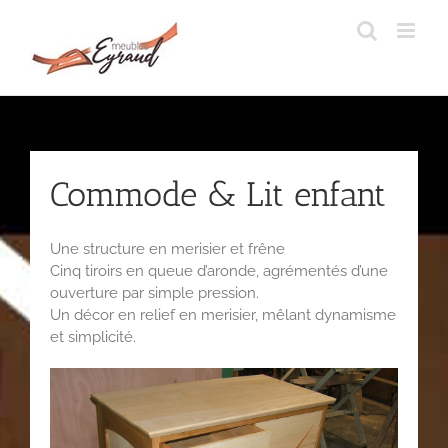
Passer
au
contenu
Commode & Lit enfant
Une structure en merisier et frêne
Cinq tiroirs en queue d’aronde, agrémentés d’une
ouverture par simple pression.
Un décor en relief en merisier, mêlant dynamisme
et simplicité.